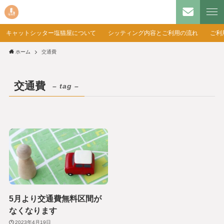
キャットシッター塩猫屋について
シッティング内容とご利用の流れ
ご利
ホーム
交通費
交通費
– tag –
5月より交通費無料区間が
なくなります
2023年4月19日